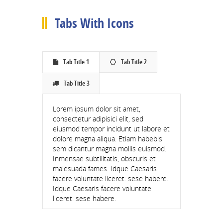
JFL DIVISION 9
Tabs With Icons
LADIES FL DIVISION 3
Tab Title 1
Tab Title 2
Tab Title 3
JUVENILE ACADEMIES
Lorem ipsum dolor sit amet,
BUSHY ACADEMY
consectetur adipisici elit, sed
eiusmod tempor incidunt ut labore et
DOLPHIN ACADEMY
dolore magna aliqua. Etiam habebis
sem dicantur magna mollis euismod.
Inmensae subtilitatis, obscuris et
Boys and Men
malesuada fames. Idque Caesaris
facere voluntate liceret: sese habere.
Girls and Ladies
Idque Caesaris facere voluntate
liceret: sese habere.
Gaelic 4 Mothers