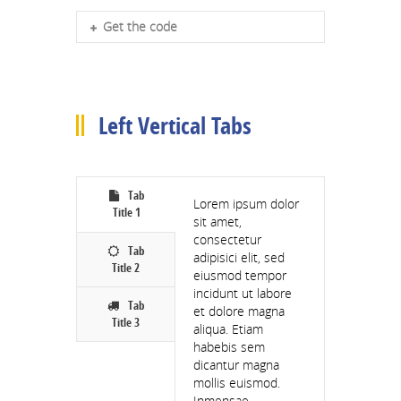
Get the code
Coaching Hub Website
Garda Vetting
Left Vertical Tabs
Tab
Lorem ipsum dolor
Volunteers
Title 1
sit amet,
consectetur
Club Gear
Tab
adipisici elit, sed
Title 2
eiusmod tempor
incidunt ut labore
Our Grounds
Tab
et dolore magna
Title 3
aliqua. Etiam
Ethos & Code Of Behaviour
habebis sem
dicantur magna
mollis euismod.
Anti Bullying Policy
Inmensae