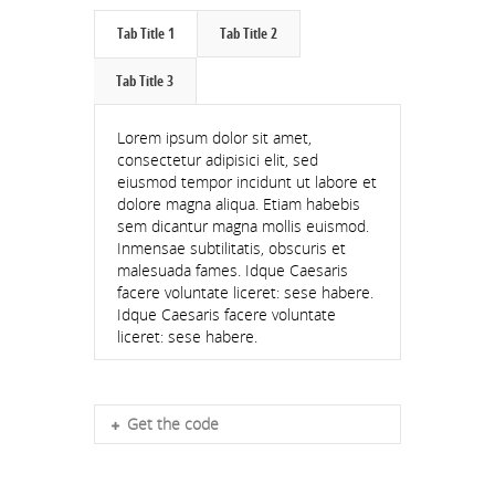
CCC 1
Tab Title 1
Tab Title 2
Tab Title 3
RESULTS
Lorem ipsum dolor sit amet,
MENS
consectetur adipisici elit, sed
eiusmod tempor incidunt ut labore et
LADIES
dolore magna aliqua. Etiam habebis
sem dicantur magna mollis euismod.
Inmensae subtilitatis, obscuris et
CCC 2
malesuada fames. Idque Caesaris
facere voluntate liceret: sese habere.
CCC 1
Idque Caesaris facere voluntate
liceret: sese habere.
LEAGUE TABLES
AFL DIVISION 2
Get the code
JFL DIVISION 5