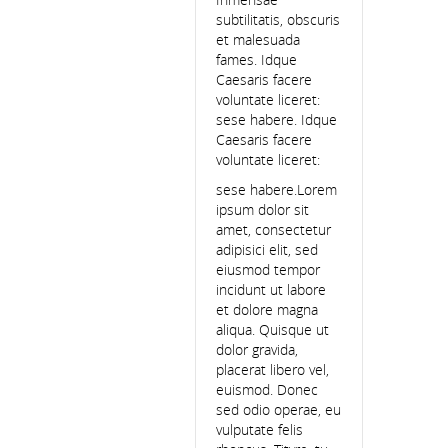
subtilitatis, obscuris
et malesuada
fames. Idque
Caesaris facere
voluntate liceret:
sese habere. Idque
COMMUNITY PARTNERS
Caesaris facere
voluntate liceret:
Sponsors Welcome
sese habere.Lorem
ipsum dolor sit
amet, consectetur
Community Partners
adipisici elit, sed
eiusmod tempor
Team Sponsors
incidunt ut labore
et dolore magna
aliqua. Quisque ut
Photos
dolor gravida,
placerat libero vel,
Data Protection
euismod. Donec
sed odio operae, eu
vulputate felis
Membership