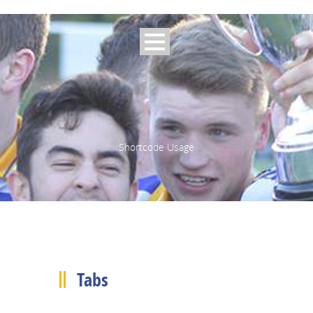
Shortcode Usage
FIXTURES
MENS
LADIES
Tabs
CCC 2